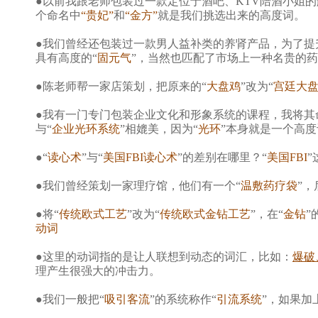
●以前我跟老师包装过一款定位于酒吧、KTV陪酒小姐
个命名中
“贵妃”
和
“金方”
就是我们挑选出来的高度词。
●我们曾经还包装过一款男人益补类的养肾产品，为了提
具有高度的“
固元气
”，当然也匹配了市场上一种名贵的药
●陈老师帮一家店策划，把原来的“
大盘鸡
”改为“
宫廷大
●我有一门专门包装企业文化和形象系统的课程，我将其
与“
企业光环系统
”相媲美，因为“
光环
”本身就是一个高度
●“
读心术
”与“
美国FBI读心术
”的差别在哪里？“
美国FBI
●我们曾经策划一家理疗馆，他们有一个“
温敷药疗袋
”，
●将“
传统欧式工艺
”改为“
传统欧式金钻工艺
”，在“
金钻
”
动词
●这里的动词指的是让人联想到动态的词汇，比如：
爆破
理产生很强大的冲击力。
●我们一般把“
吸引客流
”的系统称作“
引流系统
”，如果加