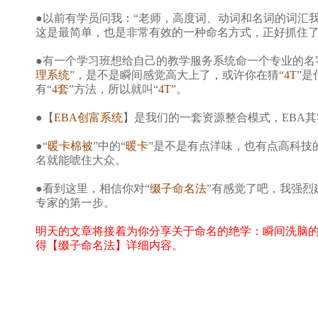
●以前有学员问我：“老师，高度词、动词和名词的词汇
这是最简单，也是非常有效的一种命名方式，正好抓住
●有一个学习班想给自己的教学服务系统命一个专业的名
理系统
”，是不是瞬间感觉高大上了，或许你在猜“
4T
”
有“
4套
”方法，所以就叫“
4T
”。
●【
EBA创富系统
】是我们的一套资源整合模式，EBA
●“
暖卡棉被
”中的“
暖卡
”是不是有点洋味，也有点高科技
名就能唬住大众。
●看到这里，相信你对“
缀子命名法
”有感觉了吧，我强
专家的第一步。
明天的文章将接着为你分享关于命名的绝学：瞬间洗脑的
得【缀子命名法】详细内容。