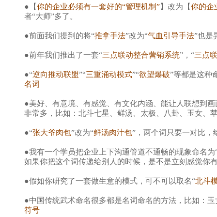
●【
你的企业必须有一套好的“管理机制”
】改为【
你的企
者“大师”多了。
●前面我们提到的将“
推拿手法
”改为“
气血引导手法
”也是
●前年我们推出了一套“
三点联动整合营销系统
”，“
三点
●“
逆向推动联盟
”“
三重涌动模式
”“
欲望爆破
”等都是这种
名词
●美好、有意境、有感觉、有文化内涵、能让人联想到画
非常多，比如：北斗七星、鲜汤、太极、八卦、玉女、
●“
张大爷肉包
”改为“
鲜汤肉汁包
”，两个词只要一对比，
●我有一个学员把企业上下沟通管道不通畅的现象命名为
如果你把这个词传递给别人的时候，是不是立刻感觉你有
●假如你研究了一套做生意的模式，可不可以取名“
北斗
●中国传统武术命名很多都是名词命名的方法，比如：玉
符号