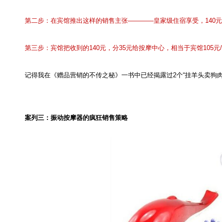
第二步：在宾馆推出这样的销售主张————皇家级住宿享受，
140
元
第三步：宾馆把收到的
140
元，分
35
元给按摩中心，相当于宾馆
105
元
/
记得我在《赠品营销的不传之秘》一书中已经揭露过
2
个“挂羊头卖狗
案列三：振动按摩器的疯狂销售策略