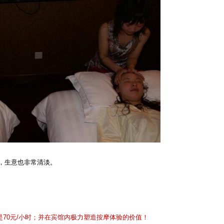
，生意也非常清淡。
是
70
元
/
小时；并在宾馆内极力塑造按摩体验的价值！