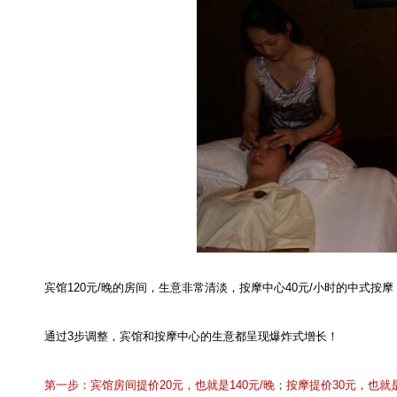
宾馆
120
元
/
晚的房间，生意非常清淡，按摩中心
40
元
/
小时的中式按摩
通过
3
步调整，宾馆和按摩中心的生意都呈现爆炸式增长！
第一步：宾馆房间提价
20
元，也就是
140
元
/
晚；按摩提价
30
元，也就