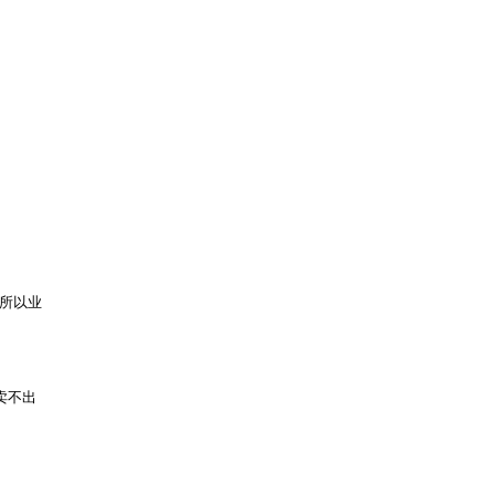
所以业
卖不出