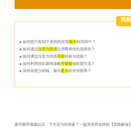
视频
● 如何把只有60个房间的宾馆
放大
到1500个
？
● 如何通过
注意力经济
让消费者优先选择你
？
●
如何通过注意力经济
关联
特权与优惠
？
● 如何利用排队吸睛谋略
升级版
做联盟引流
？
● 如何花更少的钱，做出
更大
的宣传效果
？
看完教学视频以后，下方还为你准备了一篇宋英君老师的【思路解读