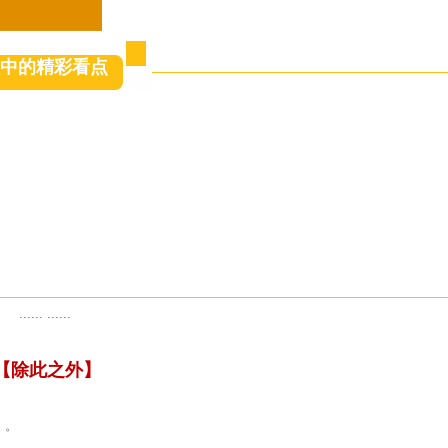
中的精彩看点
...... ......
【除此之外】
】。