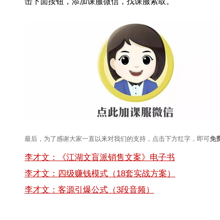
击下面按钮，添加课服微信，找课服索取。
最后，为了感谢大家一直以来对我们的支持，点击下方红字，即可
免
李才文：《江湖文盲派销售文案》电子书
李才文：四级赚钱模式（18套实战方案）
李才文：客源引爆公式（3段音频）