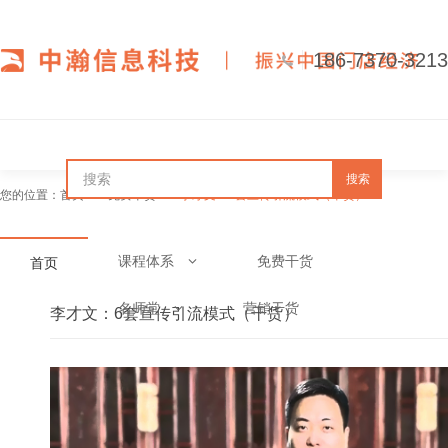
186-7370-3213
搜索
您的位置：
首页
免费干货
李才文：6套宣传引流模式（干货）
课程体系
免费干货
首页
名师堂
营销干货
李才文：6套宣传引流模式（干货）